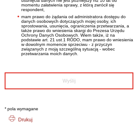
usunięcia danych nie jest późniejszy niż 10 lat od
momentu załatwienia sprawy, z którą zwrócił się
respondent,
mam prawo do żądania od administratora dostępu do
danych osobowych dotyczących mojej osoby, ich
sprostowania, usunięcia, ograniczenia przetwarzania, a
także prawo do wniesienia skargi do Prezesa Urzędu
Ochrony Danych Osobowych. Wiem także, iż na
podstawie art. 21 ust.1 RODO, mam prawo do wniesienia
w dowolnym momencie sprzeciwu - z przyczyn
związanych z moją szczególną sytuacją - wobec
przetwarzania moich danych.
* pola wymagane
Drukuj