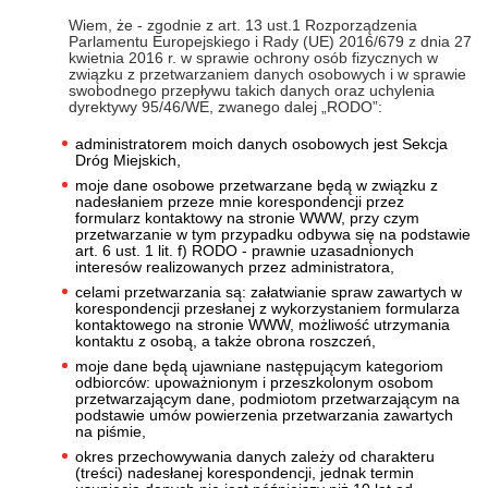
Wiem, że - zgodnie z art. 13 ust.1 Rozporządzenia
Parlamentu Europejskiego i Rady (UE) 2016/679 z dnia 27
kwietnia 2016 r. w sprawie ochrony osób fizycznych w
związku z przetwarzaniem danych osobowych i w sprawie
swobodnego przepływu takich danych oraz uchylenia
dyrektywy 95/46/WE, zwanego dalej „RODO”:
administratorem moich danych osobowych jest Sekcja
Dróg Miejskich,
moje dane osobowe przetwarzane będą w związku z
nadesłaniem przeze mnie korespondencji przez
formularz kontaktowy na stronie WWW, przy czym
przetwarzanie w tym przypadku odbywa się na podstawie
art. 6 ust. 1 lit. f) RODO - prawnie uzasadnionych
interesów realizowanych przez administratora,
celami przetwarzania są: załatwianie spraw zawartych w
korespondencji przesłanej z wykorzystaniem formularza
kontaktowego na stronie WWW, możliwość utrzymania
kontaktu z osobą, a także obrona roszczeń,
moje dane będą ujawniane następującym kategoriom
odbiorców: upoważnionym i przeszkolonym osobom
przetwarzającym dane, podmiotom przetwarzającym na
podstawie umów powierzenia przetwarzania zawartych
na piśmie,
okres przechowywania danych zależy od charakteru
(treści) nadesłanej korespondencji, jednak termin