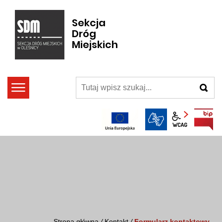
Sekcja
Dróg
Miejskich
szukaj
Panel wcag
Strona główna
/
Kontakt
/
Formularz kontaktowy