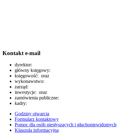
Kontakt e-mail
dyrektor:
główny księgowy:
księgowość:
oraz
wykonawstwo:
zarząd:
inwestycje:
oraz
zamówienia publiczne:
kadry:
Godziny otwarcia
Formularz kontaktowy
Pomoc dla osób niesłyszących i głuchoniewidomych
Klauzula informacyjna