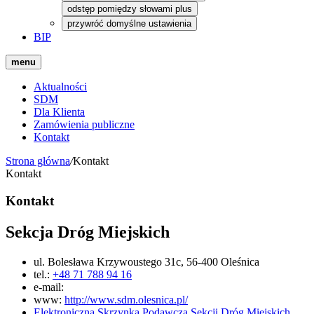
odstęp pomiędzy słowami plus
przywróć domyślne ustawienia
BIP
menu
Aktualności
SDM
Dla Klienta
Zamówienia publiczne
Kontakt
Strona główna
/
Kontakt
Kontakt
Kontakt
Sekcja Dróg Miejskich
ul. Bolesława Krzywoustego 31c, 56-400 Oleśnica
tel.:
+48 71 788 94 16
e-mail:
www:
http://www.sdm.olesnica.pl/
Elektroniczna Skrzynka Podawcza Sekcji Dróg Miejskich