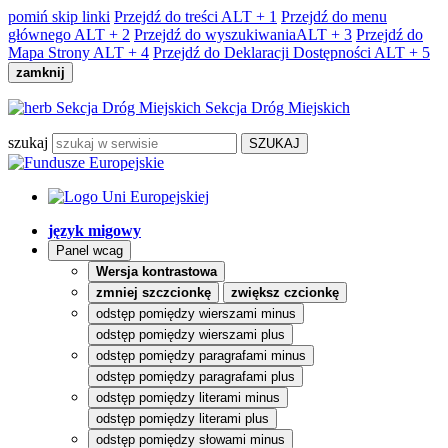
pomiń skip linki
Przejdź do treści
ALT + 1
Przejdź do menu
głównego
ALT + 2
Przejdź do wyszukiwania
ALT + 3
Przejdź do
Mapa Strony
ALT + 4
Przejdź do Deklaracji Dostępności
ALT + 5
zamknij
Sekcja Dróg Miejskich
szukaj
język migowy
Panel wcag
Wersja kontrastowa
zmniej szczcionkę
zwiększ czcionkę
odstęp pomiędzy wierszami minus
odstęp pomiędzy wierszami plus
odstęp pomiędzy paragrafami minus
odstęp pomiędzy paragrafami plus
odstęp pomiędzy literami minus
odstęp pomiędzy literami plus
odstęp pomiędzy słowami minus