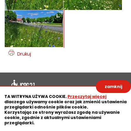
Drukuj
Deklaracja dostępności
zamknij
Polityka prywatności
Zastrzeżenia prawne
TA WITRYNA UŻYWA COOKIE.
Przeczytaj więcej
dlaczego używamy cookie oraz jak zmienić ustawienia
RODO
Deklaracja dostępności
przeglądarki odnośnie plików cookie.
Korzystając ze strony wyrażasz zgodę na używanie
Mapa strony
cookie, zgodnie z aktualnymi ustawieniami
przeglądarki.
Projekt:
IntraCOM.pl