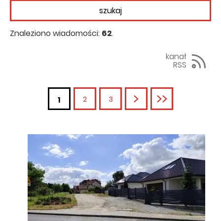
Znaleziono wiadomości:
62
.
kanał
RSS
2
3
Następna
Ostatnia
1