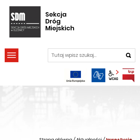
Sekcja
Dróg
Miejskich
szukaj
Panel wca
Strona główna
/
Aktualności
/
Inwestycje