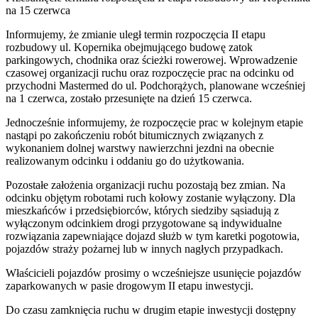
na 15 czerwca
Informujemy, że zmianie uległ termin rozpoczęcia II etapu
rozbudowy ul. Kopernika obejmującego budowę zatok
parkingowych, chodnika oraz ścieżki rowerowej. Wprowadzenie
czasowej organizacji ruchu oraz rozpoczęcie prac na odcinku od
przychodni Mastermed do ul. Podchorążych, planowane wcześniej
na 1 czerwca, zostało przesunięte na dzień 15 czerwca.
Jednocześnie informujemy, że rozpoczęcie prac w kolejnym etapie
nastąpi po zakończeniu robót bitumicznych związanych z
wykonaniem dolnej warstwy nawierzchni jezdni na obecnie
realizowanym odcinku i oddaniu go do użytkowania.
Pozostałe założenia organizacji ruchu pozostają bez zmian. Na
odcinku objętym robotami ruch kołowy zostanie wyłączony. Dla
mieszkańców i przedsiębiorców, których siedziby sąsiadują z
wyłączonym odcinkiem drogi przygotowane są indywidualne
rozwiązania zapewniające dojazd służb w tym karetki pogotowia,
pojazdów straży pożarnej lub w innych nagłych przypadkach.
Właścicieli pojazdów prosimy o wcześniejsze usunięcie pojazdów
zaparkowanych w pasie drogowym II etapu inwestycji.
Do czasu zamknięcia ruchu w drugim etapie inwestycji dostępny