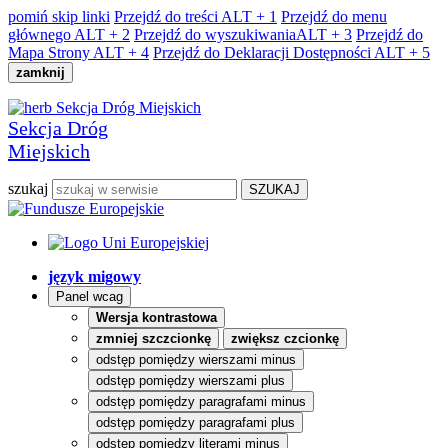
pomiń skip linki
Przejdź do treści
ALT + 1
Przejdź do menu
głównego
ALT + 2
Przejdź do wyszukiwania
ALT + 3
Przejdź do
Mapa Strony
ALT + 4
Przejdź do Deklaracji Dostępności
ALT + 5
zamknij
Sekcja Dróg
Miejskich
szukaj
język migowy
Panel wcag
Wersja kontrastowa
zmniej szczcionkę
zwiększ czcionkę
odstęp pomiędzy wierszami minus
odstęp pomiędzy wierszami plus
odstęp pomiędzy paragrafami minus
odstęp pomiędzy paragrafami plus
odstęp pomiędzy literami minus