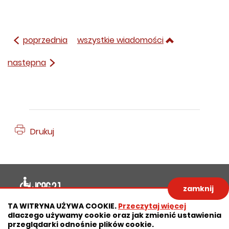
poprzednia
wszystkie wiadomości
następna
Drukuj
Deklaracja dostępności
zamknij
Polityka prywatności
Zastrzeżenia prawne
TA WITRYNA UŻYWA COOKIE.
Przeczytaj więcej
dlaczego używamy cookie oraz jak zmienić ustawienia
RODO
Deklaracja dostępności
przeglądarki odnośnie plików cookie.