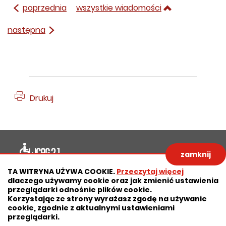
poprzednia
wszystkie wiadomości
następna
Drukuj
Deklaracja dostępności
zamknij
Polityka prywatności
Zastrzeżenia prawne
TA WITRYNA UŻYWA COOKIE.
Przeczytaj więcej
dlaczego używamy cookie oraz jak zmienić ustawienia
RODO
Deklaracja dostępności
przeglądarki odnośnie plików cookie.
Korzystając ze strony wyrażasz zgodę na używanie
Mapa strony
cookie, zgodnie z aktualnymi ustawieniami
przeglądarki.
Projekt:
IntraCOM.pl