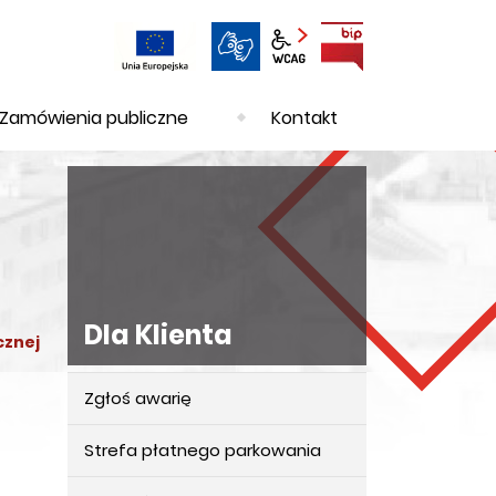
BIP
Panel wcag
Zamówienia publiczne
Kontakt
Dla Klienta
cznej
Zgłoś awarię
Dla
Klienta
Strefa płatnego parkowania