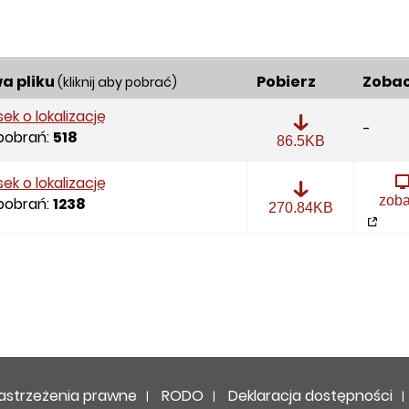
a pliku
Pobierz
Zoba
(kliknij aby pobrać)
ek o lokalizację
-
 pobrań:
518
Wniosek
86.5KB
o
lokalizację
ek o lokalizację
zob
 pobrań:
1238
Wniosek
270.84KB
o
lokalizację
ępności
astrzeżenia prawne
RODO
Deklaracja dostępności