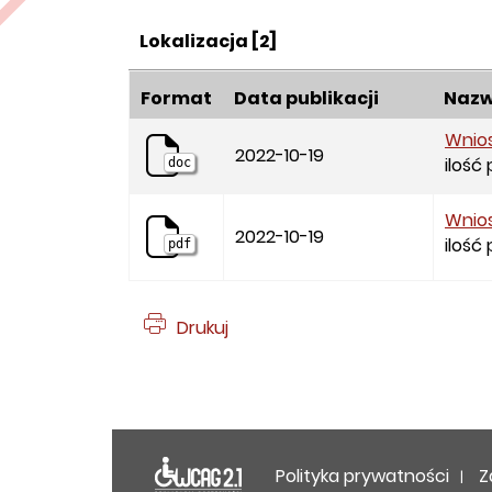
Kategoria:
Lokalizacja
[2]
Format
Data publikacji
Nazw
Wnios
2022-10-19
ilość
doc
Wnios
2022-10-19
ilość
pdf
Drukuj
Deklaracja dost
Polityka prywatności
Z